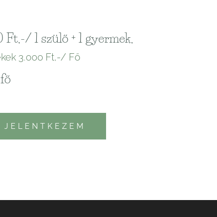
 Ft,-/ 1 szülő + 1 gyermek,
kek 3.000 Ft,-/ Fő
 fő
J E L E N T K E Z E M