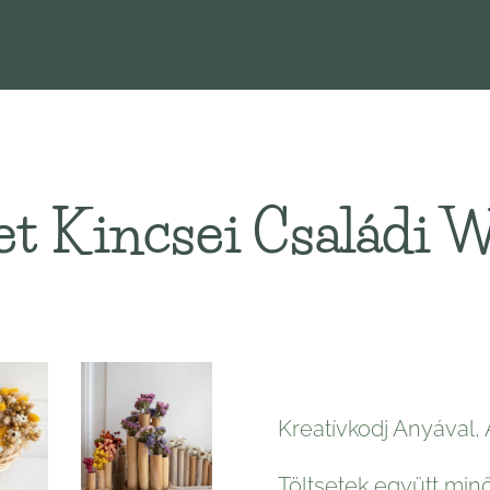
t Kincsei Családi
Kreatívkodj Anyával, 
Töltsetek együtt min