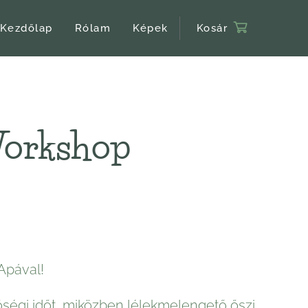
Kezdőlap
Rólam
Képek
Kosár
 Workshop
Apával!
őségi időt, miközben lélekmelengető őszi