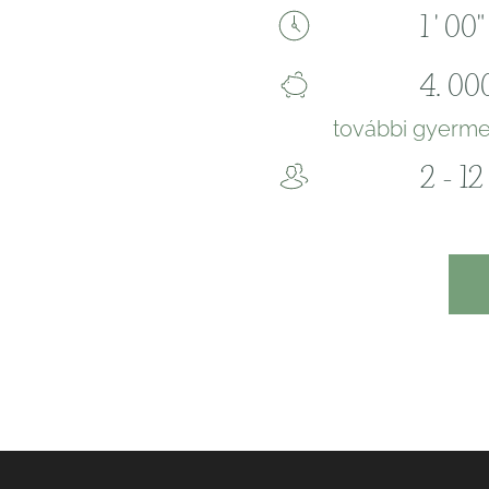
1 ' 00"
4. 000
további gyerme
2 - 12