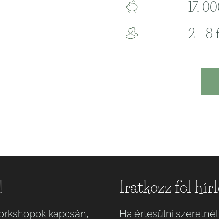
17. 00
2 - 8 
!
Iratkozz fel hír
 workshopok kapcsán,
Ha értesülni szeretnél