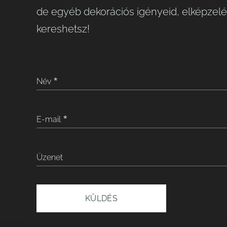
de egyéb dekorációs igényeid, elképzelé
kereshetsz!
Név
E-mail
Üzenet
KÜLDÉS