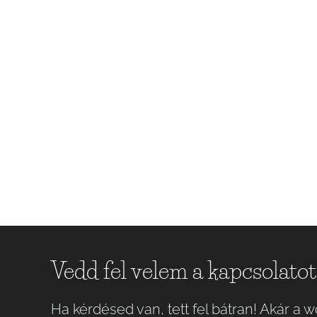
Vedd fel velem a kapcsolatot
Ha kérdésed van, tett fel bátran! Akár a