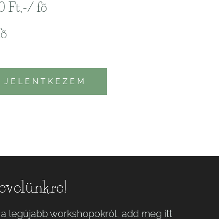
0 Ft,-/ fő
fő
J E L E N T K E Z E M
levelünkre!
 a legújabb workshopokról, add meg itt