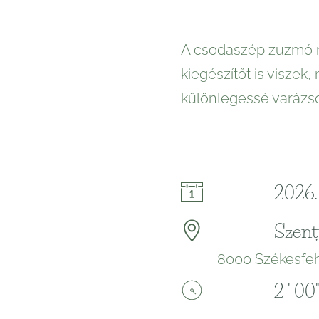
A csodaszép zuzmó 
kiegészítőt is viszek
különlegessé varázs
2026. 
Szent
8000 Székesfehé
2 ' 00