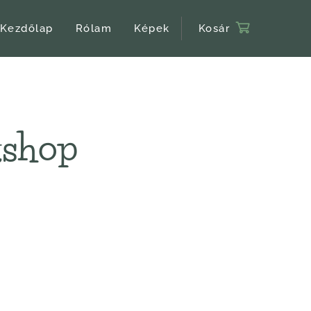
Kezdőlap
Rólam
Képek
Kosár
kshop