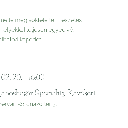
mellé még sokféle természetes
, melyekkel teljesen egyedivé,
olhatod képedet.
02. 20. - 16:00
jánosbogár Speciality Kávékert
rvár, Koronázó tér 3.
"